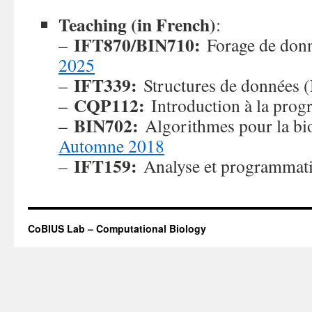
Teaching (in French)
:
IFT870/BIN710:
–
Forage de don
2025
IFT339:
–
Structures de données 
CQP112:
–
Introduction à la pro
BIN702:
–
Algorithmes pour la bi
Automne 2018
IFT159:
–
Analyse et programmat
CoBIUS Lab – Computational Biology