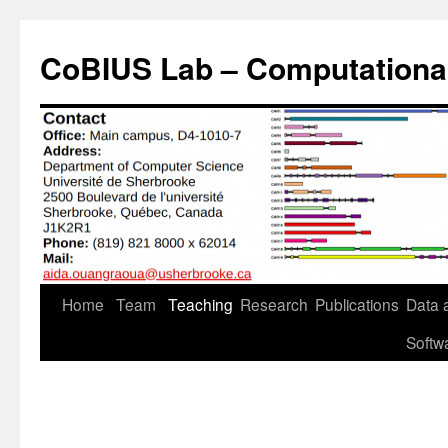
Aller
au
CoBIUS Lab – Computational
contenu
Home
Team
Teaching
Research
Publications
Data 
Softw